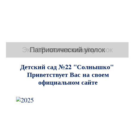
Экспериментальный уголок
Патриотический уголок
Готовимся к школе
Бессмертный полк
В гости к сказке
Детский сад №22 "Солнышко"
Приветствует Вас на своем
официальном сайте